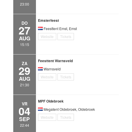
23:00
Emsterfeest
DO
27
Feesttent Emst, Emst
Website
Tickets
AUG
15:15
Feesttent Warnsveld
ZA
29
Warnsveld
Website
Tickets
AUG
21:30
MPF Oldebroek
VR
04
Megatent Oldebroek, Oldebroek
Website
Tickets
SEP
22:44