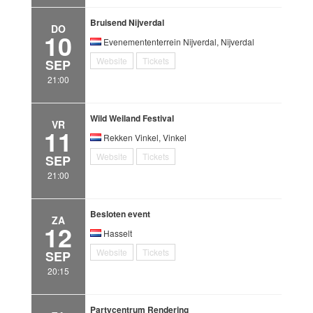
Bruisend Nijverdal
DO
10
Evenemententerrein Nijverdal, Nijverdal
Website
Tickets
SEP
21:00
Wild Weiland Festival
VR
11
Rekken Vinkel, Vinkel
Website
Tickets
SEP
21:00
Besloten event
ZA
12
Hasselt
Website
Tickets
SEP
20:15
Partycentrum Rendering