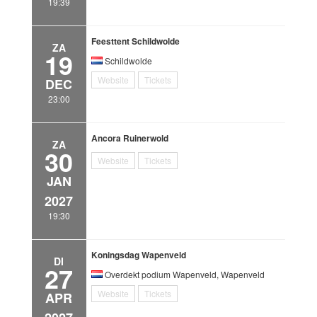
19:39
Feesttent Schildwolde
ZA
19
Schildwolde
Website
Tickets
DEC
23:00
Ancora Ruinerwold
ZA
30
Website
Tickets
JAN
2027
19:30
Koningsdag Wapenveld
DI
27
Overdekt podium Wapenveld, Wapenveld
Website
Tickets
APR