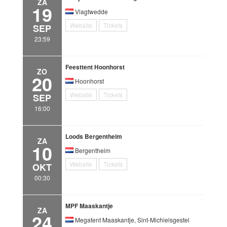
ZA
19
Vlagtwedde
Website
Tickets
SEP
23:59
Feesttent Hoonhorst
ZO
20
Hoonhorst
Website
Tickets
SEP
16:00
Loods Bergentheim
ZA
10
Bergentheim
Website
Tickets
OKT
00:30
MPF Maaskantje
ZA
24
Megatent Maaskantje, Sint-Michielsgestel