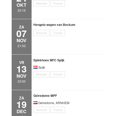
Website
Tickets
OKT
20:16
Hengelo wapen van Beckum
ZA
07
Website
Tickets
NOV
21:00
Spiekhoes MFC Spijk
VR
13
Spijk
Website
Tickets
NOV
23:00
Gelredome MPF
ZA
19
Gelredome, ARNHEM
Website
Tickets
DEC