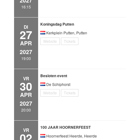
2027
16:15
Koningsdag Putten
DI
27
Kerkplein Putten, Putten
Website
Tickets
APR
2027
19:00
Besloten event
VR
30
De Schiphorst
Website
Tickets
APR
2027
20:00
100 JAAR HOORNERFEEST
VR
02
Hoornerfeest Heerde, Heerde