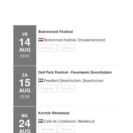
Boerenrock Festival
VR
14
Boerenrock Festival, Drouwenermond
Website
Tickets
AUG
23:00
Deli Park Festival - Feestweek Zevenhuizen
ZA
15
Feesttent Zevenhuizen, Zevenhuizen
Website
Tickets
AUG
23:59
Kermis Westwoud
MA
24
Café de Lindeboom, Westwoud
Website
Tickets
AUG