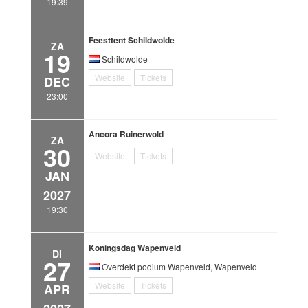
19:39
Feesttent Schildwolde
ZA
19
Schildwolde
Website
Tickets
DEC
23:00
Ancora Ruinerwold
ZA
30
Website
Tickets
JAN
2027
19:30
Koningsdag Wapenveld
DI
27
Overdekt podium Wapenveld, Wapenveld
Website
Tickets
APR