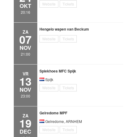
Website
Tickets
OKT
20:16
Hengelo wapen van Beckum
ZA
07
Website
Tickets
NOV
21:00
Spiekhoes MFC Spijk
VR
13
Spijk
Website
Tickets
NOV
23:00
Gelredome MPF
ZA
19
Gelredome, ARNHEM
Website
Tickets
DEC