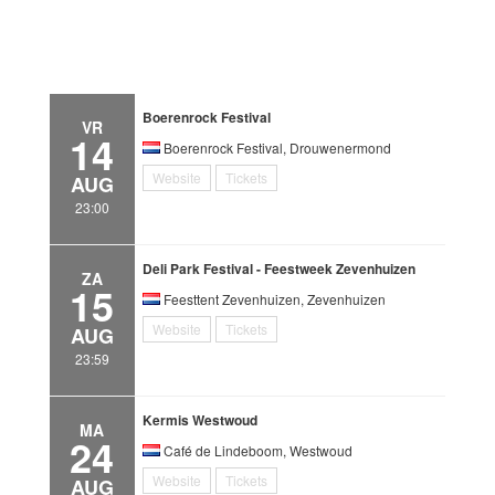
Boerenrock Festival
VR
14
Boerenrock Festival, Drouwenermond
Website
Tickets
AUG
23:00
Deli Park Festival - Feestweek Zevenhuizen
ZA
15
Feesttent Zevenhuizen, Zevenhuizen
Website
Tickets
AUG
23:59
Kermis Westwoud
MA
24
Café de Lindeboom, Westwoud
Website
Tickets
AUG