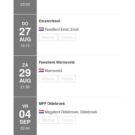
23:00
Emsterfeest
DO
27
Feesttent Emst, Emst
Website
Tickets
AUG
15:15
Feesttent Warnsveld
ZA
29
Warnsveld
Website
Tickets
AUG
21:30
MPF Oldebroek
VR
04
Megatent Oldebroek, Oldebroek
Website
Tickets
SEP
22:44