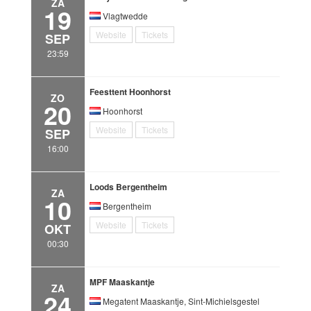
ZA
19
Vlagtwedde
Website
Tickets
SEP
23:59
Feesttent Hoonhorst
ZO
20
Hoonhorst
Website
Tickets
SEP
16:00
Loods Bergentheim
ZA
10
Bergentheim
Website
Tickets
OKT
00:30
MPF Maaskantje
ZA
24
Megatent Maaskantje, Sint-Michielsgestel