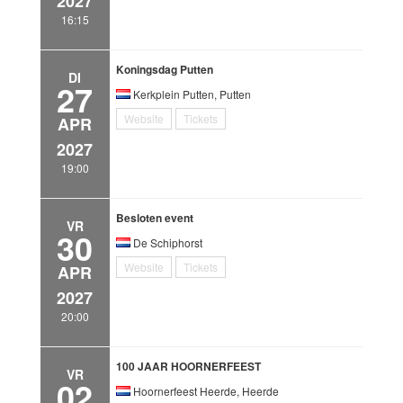
2027
16:15
Koningsdag Putten
DI
27
Kerkplein Putten, Putten
Website
Tickets
APR
2027
19:00
Besloten event
VR
30
De Schiphorst
Website
Tickets
APR
2027
20:00
100 JAAR HOORNERFEEST
VR
02
Hoornerfeest Heerde, Heerde