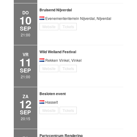
Bruisend Nijverdal
DO
10
Evenemententerrein Nijverdal, Nijverdal
Website
Tickets
SEP
21:00
Wild Weiland Festival
VR
11
Rekken Vinkel, Vinkel
Website
Tickets
SEP
21:00
Besloten event
ZA
12
Hasselt
Website
Tickets
SEP
20:15
Partycentrum Rendering