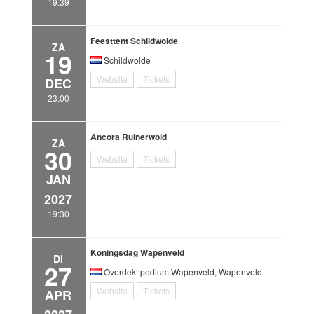
19:39
Feesttent Schildwolde
ZA
19
Schildwolde
Website
Tickets
DEC
23:00
Ancora Ruinerwold
ZA
30
Website
Tickets
JAN
2027
19:30
Koningsdag Wapenveld
DI
27
Overdekt podium Wapenveld, Wapenveld
Website
Tickets
APR