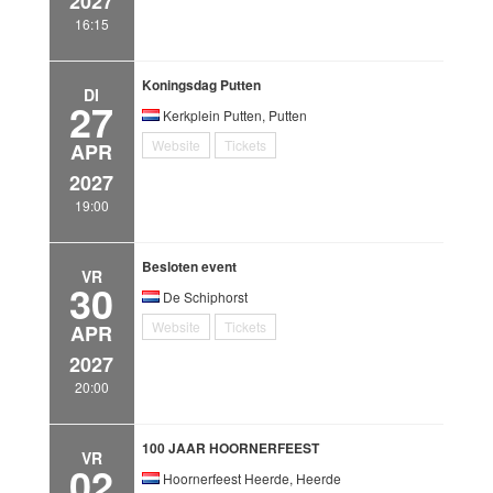
2027
16:15
Koningsdag Putten
DI
27
Kerkplein Putten, Putten
Website
Tickets
APR
2027
19:00
Besloten event
VR
30
De Schiphorst
Website
Tickets
APR
2027
20:00
100 JAAR HOORNERFEEST
VR
02
Hoornerfeest Heerde, Heerde