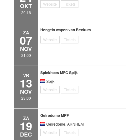
Website
Tickets
OKT
20:16
Hengelo wapen van Beckum
ZA
07
Website
Tickets
NOV
21:00
Spiekhoes MFC Spijk
VR
13
Spijk
Website
Tickets
NOV
23:00
Gelredome MPF
ZA
19
Gelredome, ARNHEM
Website
Tickets
DEC