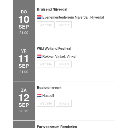
Bruisend Nijverdal
DO
10
Evenemententerrein Nijverdal, Nijverdal
Website
Tickets
SEP
21:00
Wild Weiland Festival
VR
11
Rekken Vinkel, Vinkel
Website
Tickets
SEP
21:00
Besloten event
ZA
12
Hasselt
Website
Tickets
SEP
20:15
Partycentrum Rendering