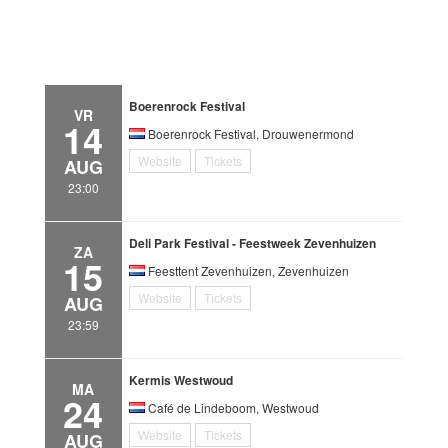
Boerenrock Festival
VR
14
Boerenrock Festival, Drouwenermond
Website
Tickets
AUG
23:00
Deli Park Festival - Feestweek Zevenhuizen
ZA
15
Feesttent Zevenhuizen, Zevenhuizen
Website
Tickets
AUG
23:59
Kermis Westwoud
MA
24
Café de Lindeboom, Westwoud
Website
Tickets
AUG