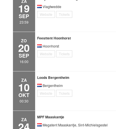
ZA
19
Vlagtwedde
Website
Tickets
SEP
23:59
Feesttent Hoonhorst
ZO
20
Hoonhorst
Website
Tickets
SEP
16:00
Loods Bergentheim
ZA
10
Bergentheim
Website
Tickets
OKT
00:30
MPF Maaskantje
ZA
24
Megatent Maaskantje, Sint-Michielsgestel