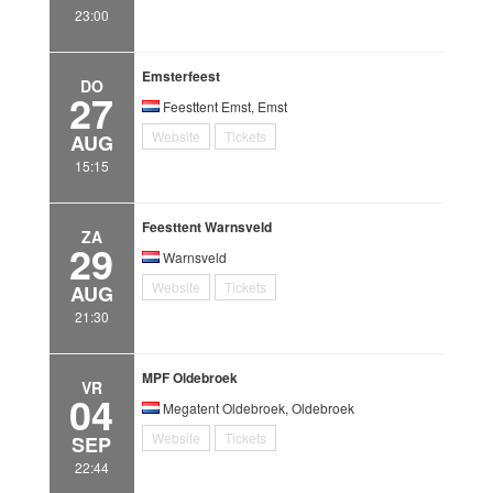
23:00
Emsterfeest
DO
27
Feesttent Emst, Emst
Website
Tickets
AUG
15:15
Feesttent Warnsveld
ZA
29
Warnsveld
Website
Tickets
AUG
21:30
MPF Oldebroek
VR
04
Megatent Oldebroek, Oldebroek
Website
Tickets
SEP
22:44