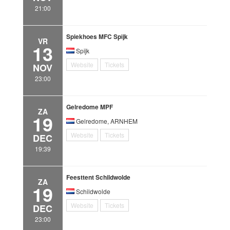
21:00
Spiekhoes MFC Spijk
VR
13
Spijk
Website
Tickets
NOV
23:00
Gelredome MPF
ZA
19
Gelredome, ARNHEM
Website
Tickets
DEC
19:39
Feesttent Schildwolde
ZA
19
Schildwolde
Website
Tickets
DEC
23:00