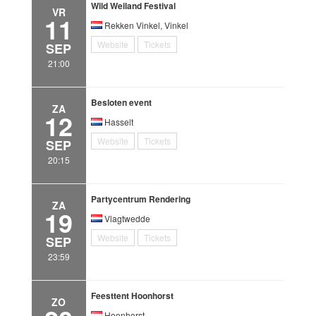
Wild Weiland Festival
VR
11
Rekken Vinkel, Vinkel
Website
Tickets
SEP
21:00
Besloten event
ZA
12
Hasselt
Website
Tickets
SEP
20:15
Partycentrum Rendering
ZA
19
Vlagtwedde
Website
Tickets
SEP
23:59
Feesttent Hoonhorst
ZO
Hoonhorst