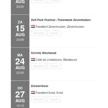
AUG
23:00
Deli Park Festival - Feestweek Zevenhuizen
ZA
15
Feesttent Zevenhuizen, Zevenhuizen
Website
Tickets
AUG
23:59
Kermis Westwoud
MA
24
Café de Lindeboom, Westwoud
Website
Tickets
AUG
23:00
Emsterfeest
DO
27
Feesttent Emst, Emst
Website
Tickets
AUG
15:15