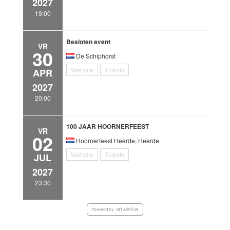
2027
19:00
Besloten event
VR
30
De Schiphorst
Website
Tickets
APR
2027
20:00
100 JAAR HOORNERFEEST
VR
02
Hoornerfeest Heerde, Heerde
Website
Tickets
JUL
2027
23:30