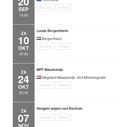
20
Website
Tickets
SEP
16:00
Loods Bergentheim
ZA
10
Bergentheim
Website
Tickets
OKT
00:30
MPF Maaskantje
ZA
24
Megatent Maaskantje, Sint-Michielsgestel
Website
Tickets
OKT
20:16
Hengelo wapen van Beckum
ZA
07
Website
Tickets
NOV