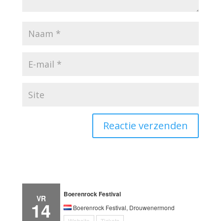
Boerenrock Festival
VR
14
Boerenrock Festival, Drouwenermond
Website
Tickets