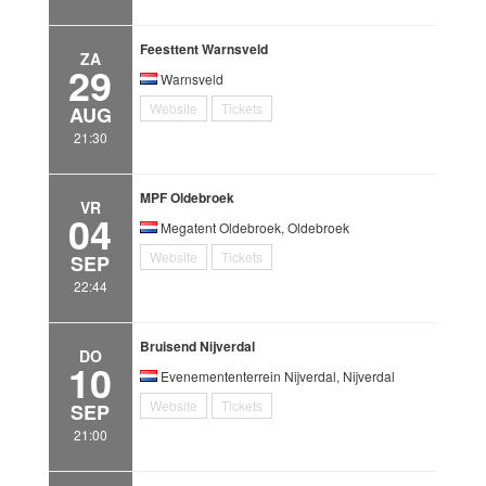
Feesttent Warnsveld
ZA
29
Warnsveld
Website
Tickets
AUG
21:30
MPF Oldebroek
VR
04
Megatent Oldebroek, Oldebroek
Website
Tickets
SEP
22:44
Bruisend Nijverdal
DO
10
Evenemententerrein Nijverdal, Nijverdal
Website
Tickets
SEP
21:00