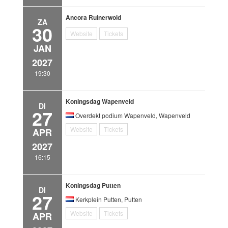
Ancora Ruinerwold
ZA
30
Website
Tickets
JAN
2027
19:30
Koningsdag Wapenveld
DI
27
Overdekt podium Wapenveld, Wapenveld
Website
Tickets
APR
2027
16:15
Koningsdag Putten
DI
27
Kerkplein Putten, Putten
Website
Tickets
APR