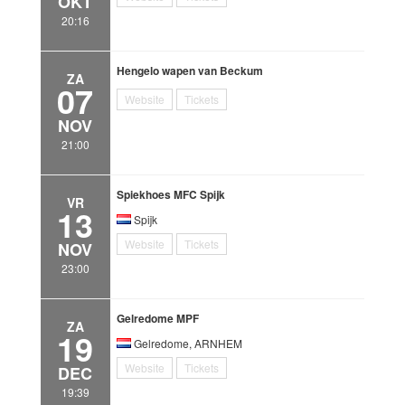
OKT
20:16
Hengelo wapen van Beckum
ZA
07
Website
Tickets
NOV
21:00
Spiekhoes MFC Spijk
VR
13
Spijk
Website
Tickets
NOV
23:00
Gelredome MPF
ZA
19
Gelredome, ARNHEM
Website
Tickets
DEC
19:39