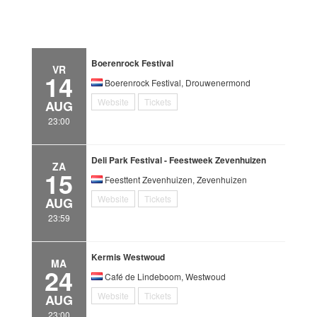
Boerenrock Festival
VR
14
Boerenrock Festival, Drouwenermond
Website
Tickets
AUG
23:00
Deli Park Festival - Feestweek Zevenhuizen
ZA
15
Feesttent Zevenhuizen, Zevenhuizen
Website
Tickets
AUG
23:59
Kermis Westwoud
MA
24
Café de Lindeboom, Westwoud
Website
Tickets
AUG
23:00