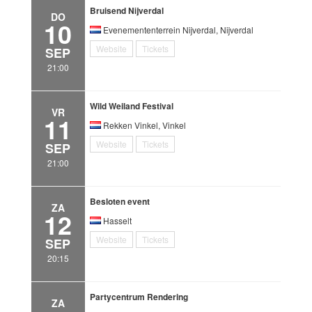
Bruisend Nijverdal
DO
10
Evenemententerrein Nijverdal, Nijverdal
Website
Tickets
SEP
21:00
Wild Weiland Festival
VR
11
Rekken Vinkel, Vinkel
Website
Tickets
SEP
21:00
Besloten event
ZA
12
Hasselt
Website
Tickets
SEP
20:15
Partycentrum Rendering
ZA