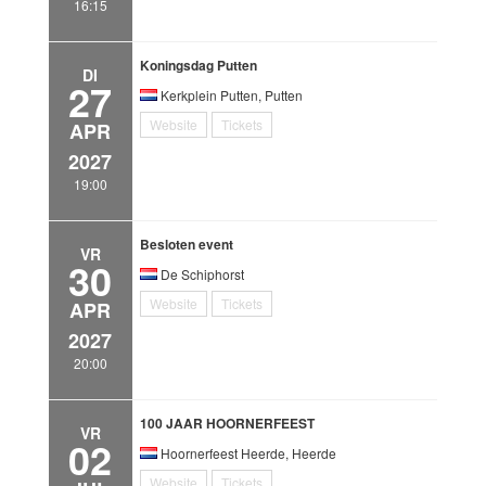
16:15
Koningsdag Putten
DI
27
Kerkplein Putten, Putten
Website
Tickets
APR
2027
19:00
Besloten event
VR
30
De Schiphorst
Website
Tickets
APR
2027
20:00
100 JAAR HOORNERFEEST
VR
02
Hoornerfeest Heerde, Heerde
Website
Tickets