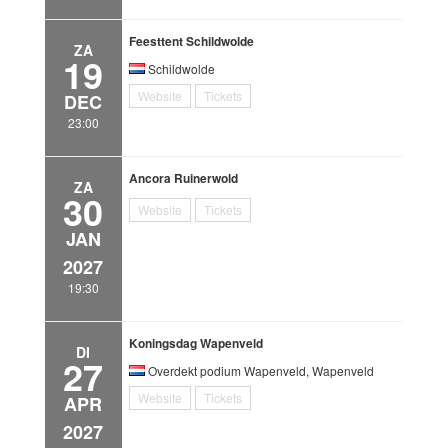
Feesttent Schildwolde
ZA
19
Schildwolde
Website
Tickets
DEC
23:00
Ancora Ruinerwold
ZA
30
Website
Tickets
JAN
2027
19:30
Koningsdag Wapenveld
DI
27
Overdekt podium Wapenveld, Wapenveld
Website
Tickets
APR
2027