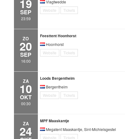
19
Vlagtwedde
Website
Tickets
SEP
23:59
Feesttent Hoonhorst
ZO
20
Hoonhorst
Website
Tickets
SEP
16:00
Loods Bergentheim
ZA
10
Bergentheim
Website
Tickets
OKT
00:30
MPF Maaskantje
ZA
24
Megatent Maaskantje, Sint-Michielsgestel
Website
Tickets