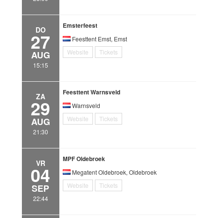
Emsterfeest
DO
27
Feesttent Emst, Emst
Website
Tickets
AUG
15:15
Feesttent Warnsveld
ZA
29
Warnsveld
Website
Tickets
AUG
21:30
MPF Oldebroek
VR
04
Megatent Oldebroek, Oldebroek
Website
Tickets
SEP
22:44