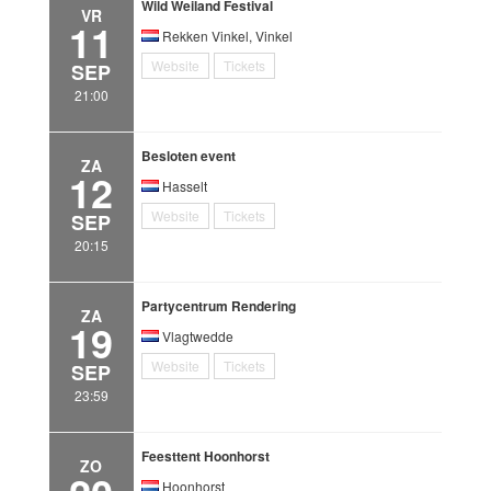
Wild Weiland Festival
VR
11
Rekken Vinkel, Vinkel
Website
Tickets
SEP
21:00
Besloten event
ZA
12
Hasselt
Website
Tickets
SEP
20:15
Partycentrum Rendering
ZA
19
Vlagtwedde
Website
Tickets
SEP
23:59
Feesttent Hoonhorst
ZO
Hoonhorst