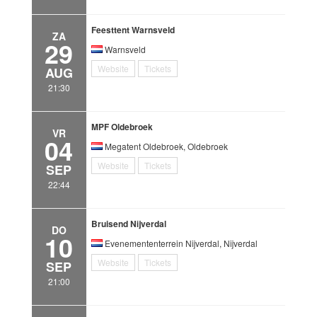
Feesttent Warnsveld
ZA
29
Warnsveld
Website
Tickets
AUG
21:30
MPF Oldebroek
VR
04
Megatent Oldebroek, Oldebroek
Website
Tickets
SEP
22:44
Bruisend Nijverdal
DO
10
Evenemententerrein Nijverdal, Nijverdal
Website
Tickets
SEP
21:00