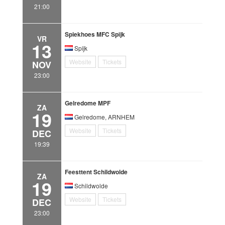
21:00
Spiekhoes MFC Spijk
VR
13
Spijk
Website
Tickets
NOV
23:00
Gelredome MPF
ZA
19
Gelredome, ARNHEM
Website
Tickets
DEC
19:39
Feesttent Schildwolde
ZA
19
Schildwolde
Website
Tickets
DEC
23:00