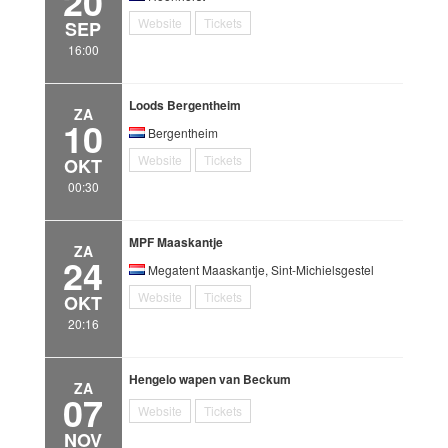
20
Website
Tickets
SEP
16:00
Loods Bergentheim
ZA
10
Bergentheim
Website
Tickets
OKT
00:30
MPF Maaskantje
ZA
24
Megatent Maaskantje, Sint-Michielsgestel
Website
Tickets
OKT
20:16
Hengelo wapen van Beckum
ZA
07
Website
Tickets
NOV