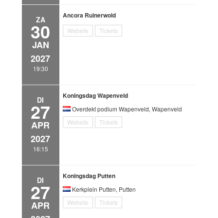
Ancora Ruinerwold
ZA
30
Website
Tickets
JAN
2027
19:30
Koningsdag Wapenveld
DI
27
Overdekt podium Wapenveld, Wapenveld
Website
Tickets
APR
2027
16:15
Koningsdag Putten
DI
27
Kerkplein Putten, Putten
Website
Tickets
APR