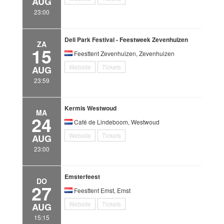
AUG
23:00
Deli Park Festival - Feestweek Zevenhuizen
ZA
15
Feesttent Zevenhuizen, Zevenhuizen
Website
Tickets
AUG
23:59
Kermis Westwoud
MA
24
Café de Lindeboom, Westwoud
Website
Tickets
AUG
23:00
Emsterfeest
DO
27
Feesttent Emst, Emst
Website
Tickets
AUG
15:15