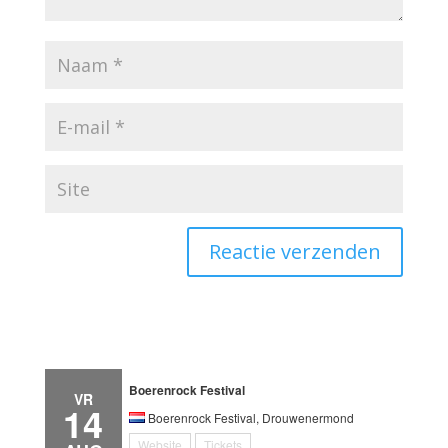
Boerenrock Festival
VR
14
Boerenrock Festival, Drouwenermond
Website
Tickets