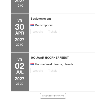
2027
19:00
Besloten event
VR
30
De Schiphorst
Website
Tickets
APR
2027
20:00
100 JAAR HOORNERFEEST
VR
02
Hoornerfeest Heerde, Heerde
Website
Tickets
JUL
2027
23:30