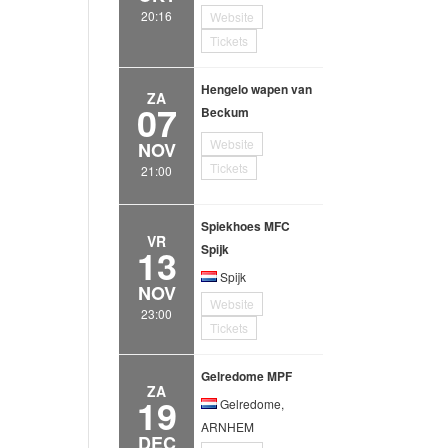
20:16
Website
Tickets
Hengelo wapen van
ZA
07
Beckum
Website
NOV
Tickets
21:00
Spiekhoes MFC
VR
13
Spijk
Spijk
NOV
Website
23:00
Tickets
Gelredome MPF
ZA
19
Gelredome,
ARNHEM
DEC