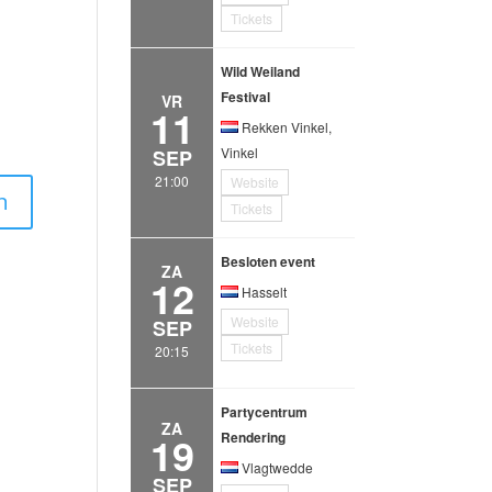
Tickets
Wild Weiland
Festival
VR
11
Rekken Vinkel,
Vinkel
SEP
21:00
Website
Tickets
Besloten event
ZA
12
Hasselt
Website
SEP
Tickets
20:15
Partycentrum
ZA
19
Rendering
Vlagtwedde
SEP