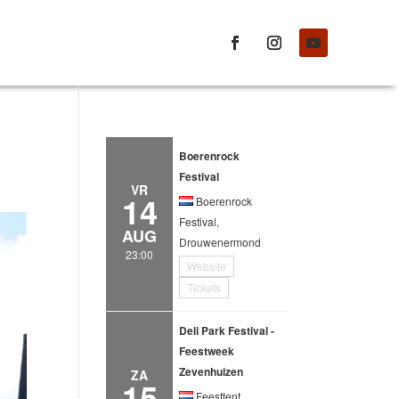
Boerenrock
Festival
VR
14
Boerenrock
Festival,
AUG
Drouwenermond
23:00
Website
Tickets
Deli Park Festival -
Feestweek
Zevenhuizen
ZA
15
Feesttent