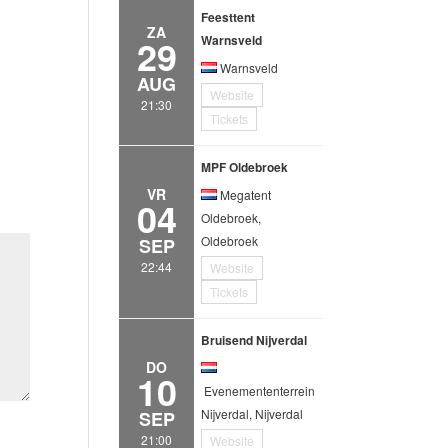
Feesttent
ZA
29
Warnsveld
Warnsveld
AUG
Website
21:30
Tickets
MPF Oldebroek
VR
Megatent
04
Oldebroek,
Oldebroek
SEP
22:44
Website
Tickets
Bruisend Nijverdal
DO
10
Evenemententerrein
Nijverdal, Nijverdal
SEP
21:00
Website