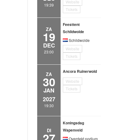
Website
19:39
Tickets
Feesttent
ZA
19
Schildwolde
Schildwolde
DEC
Website
23:00
Tickets
Ancora Ruinerwold
ZA
30
Website
Tickets
JAN
2027
19:30
Koningsdag
DI
Wapenveld
27
Overdekt podium