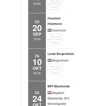
Website
23:59
Tickets
Feesttent
ZO
20
Hoonhorst
Hoonhorst
SEP
Website
16:00
Tickets
Loods Bergentheim
ZA
10
Bergentheim
Website
OKT
Tickets
00:30
MPF Maaskantje
ZA
Megatent
24
Maaskantje, Sint-
Michielsgestel
OKT