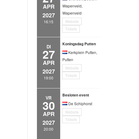
APR
Wapenveld,
Wapenveld
2027
Website
16:15
Tickets
Koningsdag Putten
DI
27
Kerkplein Putten,
Putten
APR
Website
2027
Tickets
19:00
Besloten event
VR
30
De Schiphorst
Website
APR
Tickets
2027
20:00