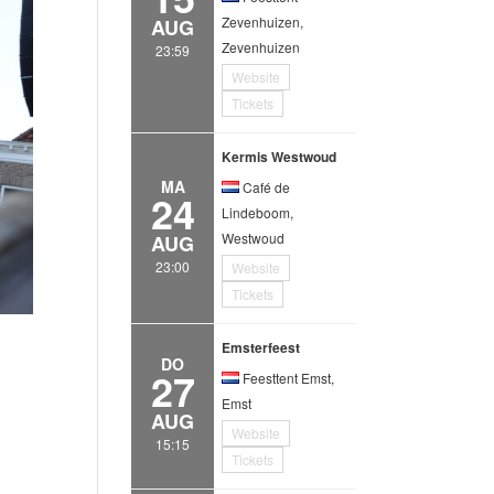
Zevenhuizen,
AUG
Zevenhuizen
23:59
Website
Tickets
Kermis Westwoud
MA
Café de
24
Lindeboom,
Westwoud
AUG
23:00
Website
Tickets
Emsterfeest
DO
27
Feesttent Emst,
Emst
AUG
Website
15:15
Tickets