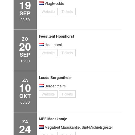
19
Vlagtwedde
Website
Tickets
SEP
23:59
Feesttent Hoonhorst
ZO
20
Hoonhorst
Website
Tickets
SEP
16:00
Loods Bergentheim
ZA
10
Bergentheim
Website
Tickets
OKT
00:30
MPF Maaskantje
ZA
24
Megatent Maaskantje, Sint-Michielsgestel