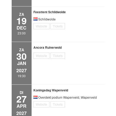
Feesttent Schildwolde
ZA
19
Schildwolde
Website
Tickets
DEC
23:00
Ancora Ruinerwold
ZA
30
Website
Tickets
JAN
2027
19:30
Koningsdag Wapenveld
DI
27
Overdekt podium Wapenveld, Wapenveld
Website
Tickets
APR
2027