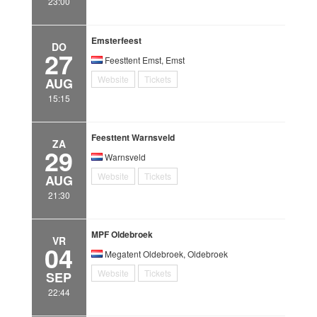
23:00
Emsterfeest
DO
27
Feesttent Emst, Emst
Website
Tickets
AUG
15:15
Feesttent Warnsveld
ZA
29
Warnsveld
Website
Tickets
AUG
21:30
MPF Oldebroek
VR
04
Megatent Oldebroek, Oldebroek
Website
Tickets
SEP
22:44