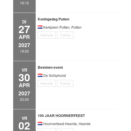
16:15
Koningsdag Putten
DI
27
Kerkplein Putten, Putten
Website
Tickets
APR
2027
19:00
Besloten event
VR
30
De Schiphorst
Website
Tickets
APR
2027
20:00
100 JAAR HOORNERFEEST
VR
02
Hoornerfeest Heerde, Heerde