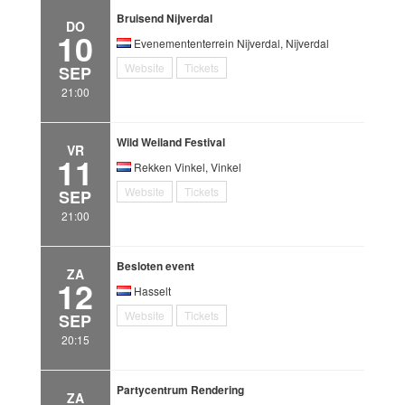
Bruisend Nijverdal
DO
10
Evenemententerrein Nijverdal, Nijverdal
Website
Tickets
SEP
21:00
Wild Weiland Festival
VR
11
Rekken Vinkel, Vinkel
Website
Tickets
SEP
21:00
Besloten event
ZA
12
Hasselt
Website
Tickets
SEP
20:15
Partycentrum Rendering
ZA