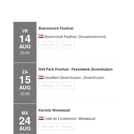
Boerenrock Festival
VR
14
Boerenrock Festival, Drouwenermond
Website
Tickets
AUG
23:00
Deli Park Festival - Feestweek Zevenhuizen
ZA
15
Feesttent Zevenhuizen, Zevenhuizen
Website
Tickets
AUG
23:59
Kermis Westwoud
MA
24
Café de Lindeboom, Westwoud
Website
Tickets
AUG