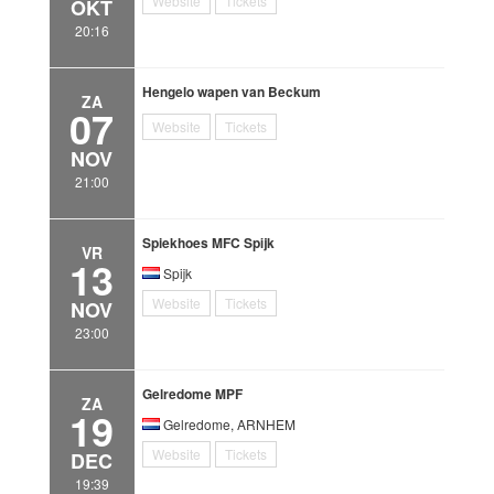
Website
Tickets
OKT
20:16
Hengelo wapen van Beckum
ZA
07
Website
Tickets
NOV
21:00
Spiekhoes MFC Spijk
VR
13
Spijk
Website
Tickets
NOV
23:00
Gelredome MPF
ZA
19
Gelredome, ARNHEM
Website
Tickets
DEC
19:39