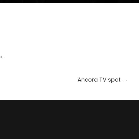
a.
Ancora TV spot
→