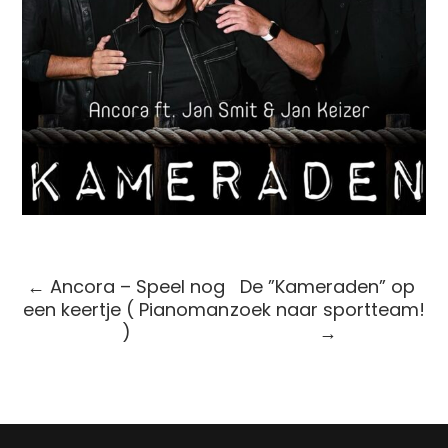
←
Ancora – Speel nog
De ”Kameraden” op
een keertje ( Pianoman
zoek naar sportteam!
)
→