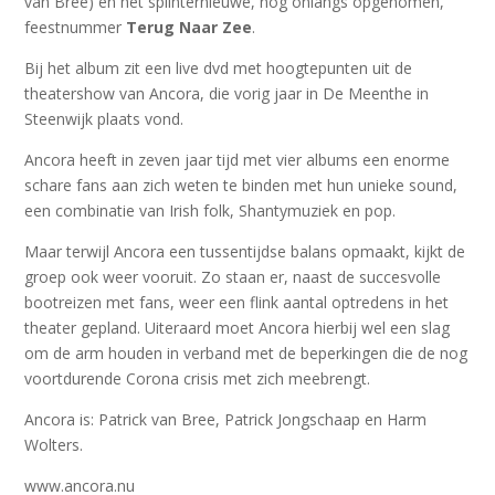
van Bree) en het splinternieuwe, nog onlangs opgenomen,
feestnummer
Terug Naar Zee
.
Bij het album zit een live dvd met hoogtepunten uit de
theatershow van Ancora, die vorig jaar in De Meenthe in
Steenwijk plaats vond.
Ancora heeft in zeven jaar tijd met vier albums een enorme
schare fans aan zich weten te binden met hun unieke sound,
een combinatie van Irish folk, Shantymuziek en pop.
Maar terwijl Ancora een tussentijdse balans opmaakt, kijkt de
groep ook weer vooruit. Zo staan er, naast de succesvolle
bootreizen met fans, weer een flink aantal optredens in het
theater gepland. Uiteraard moet Ancora hierbij wel een slag
om de arm houden in verband met de beperkingen die de nog
voortdurende Corona crisis met zich meebrengt.
Ancora is: Patrick van Bree, Patrick Jongschaap en Harm
Wolters.
www.ancora.nu