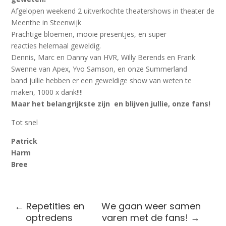
Afgelopen weekend 2 uitverkochte theatershows in theater de
Meenthe in Steenwijk
Prachtige bloemen, mooie presentjes, en super
reacties helemaal geweldig.
Dennis, Marc en Danny van HVR, Willy Berends en Frank
Swenne van Apex, Yvo Samson, en onze Summerland
band jullie hebben er een geweldige show van weten te
maken, 1000 x dank!!!!
Maar het belangrijkste zijn en blijven jullie, onze fans!
Tot snel
Patrick
Harm
Bree
←
Repetities en
We gaan weer samen
optredens
varen met de fans!
→